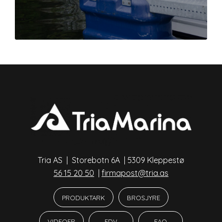
Tria AS | Storebotn 6A | 5309 Kleppestø
56 15 20 50
|
firmapost@tria.as
PRODUKTARK
BROSJYRE
VIDEOER
FDV
FAQ