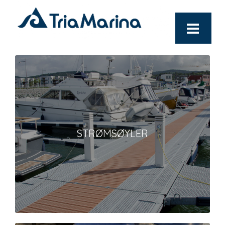
STRØMSØYLER