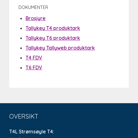
DOKUMENTER
Brosjyre
Tallykey T4 produktark
Tallykey T6 produktark
Tallykey Tallyweb produktark
T4 FDV
T6 FDV
OVERSIKT
T4L Strømsøyle T4: