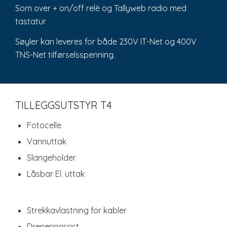
Som over + on/off relè og Tallyweb radio med
tastatur
Søyler kan leveres for både 230V IT-Net og 400V
TNS-Net tilførselsspenning.
TILLEGGSUTSTYR T4
Fotocelle
Vannuttak
Slangeholder
Låsbar El. uttak
Strekkavlastning for kabler
Dreneringsrist