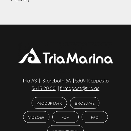
Tria AS | Storebotn 6A | 5309 Kleppestø
56 15 20 50
|
firmapost@tria.as
PRODUKTARK
BROSJYRE
VIDEOER
FDV
FAQ