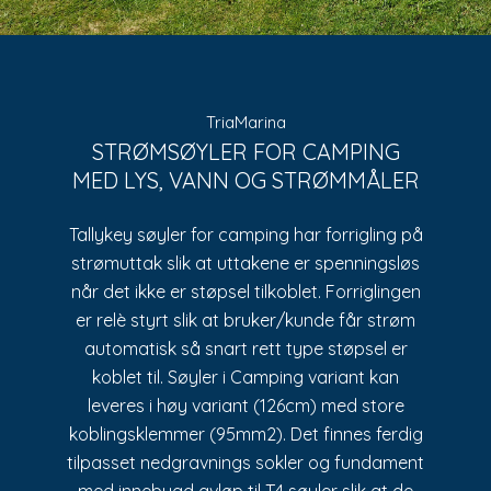
TriaMarina
STRØMSØYLER FOR CAMPING
MED LYS, VANN OG STRØMMÅLER
Tallykey søyler for camping har forrigling på
strømuttak slik at uttakene er spenningsløs
når det ikke er støpsel tilkoblet. Forriglingen
er relè styrt slik at bruker/kunde får strøm
automatisk så snart rett type støpsel er
koblet til. Søyler i Camping variant kan
leveres i høy variant (126cm) med store
koblingsklemmer (95mm2). Det finnes ferdig
tilpasset nedgravnings sokler og fundament