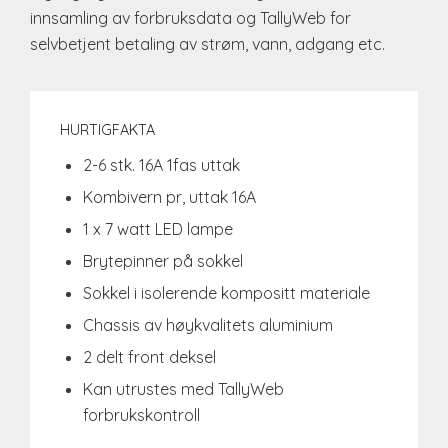
innsamling av forbruksdata og TallyWeb for
selvbetjent betaling av strøm, vann, adgang etc.
HURTIGFAKTA
2-6 stk. 16A 1fas uttak
Kombivern pr, uttak 16A
1 x 7 watt LED lampe
Brytepinner på sokkel
Sokkel i isolerende kompositt materiale
Chassis av høykvalitets aluminium
2 delt front deksel
Kan utrustes med TallyWeb
forbrukskontroll