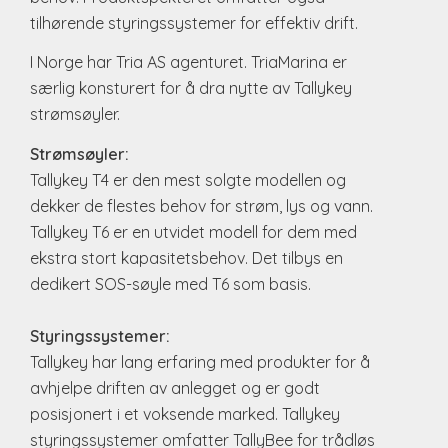
tilhørende styringssystemer for effektiv drift.
I Norge har Tria AS agenturet. TriaMarina er
særlig konsturert for å dra nytte av Tallykey
strømsøyler.
Strømsøyler:
Tallykey T4 er den mest solgte modellen og
dekker de flestes behov for strøm, lys og vann.
Tallykey T6 er en utvidet modell for dem med
ekstra stort kapasitetsbehov. Det tilbys en
dedikert SOS-søyle med T6 som basis.
Styringssystemer:
Tallykey har lang erfaring med produkter for å
avhjelpe driften av anlegget og er godt
posisjonert i et voksende marked. Tallykey
styringssystemer omfatter TallyBee for trådløs