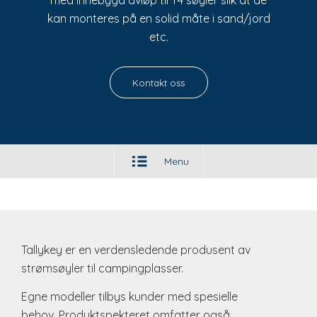
med innebygd avløp til T4 søyler slik at de
kan monteres på en solid måte i sand/jord
etc.
Kontakt oss
Menu
Tallykey er en verdensledende produsent av
strømsøyler til campingplasser.
Egne modeller tilbys kunder med spesielle
behov. Produktspekteret omfatter også