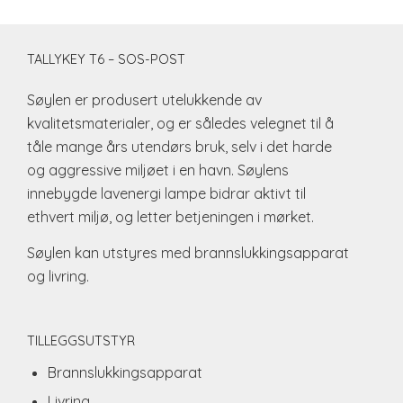
TALLYKEY T6 – SOS-POST
Søylen er produsert utelukkende av
kvalitetsmaterialer, og er således velegnet til å
tåle mange års utendørs bruk, selv i det harde
og aggressive miljøet i en havn. Søylens
innebygde lavenergi lampe bidrar aktivt til
ethvert miljø, og letter betjeningen i mørket.
Søylen kan utstyres med brannslukkingsapparat
og livring.
TILLEGGSUTSTYR
Brannslukkingsapparat
Livring