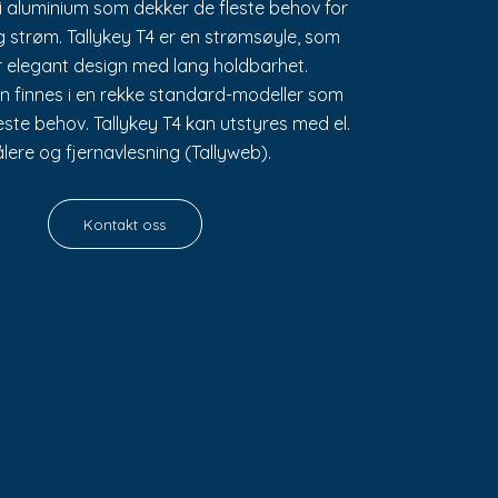
i aluminium som dekker de fleste behov for
g strøm. Tallykey T4 er en strømsøyle, som
r elegant design med lang holdbarhet.
n finnes i en rekke standard-modeller som
este behov. Tallykey T4 kan utstyres med el.
lere og fjernavlesning (Tallyweb).
Kontakt oss