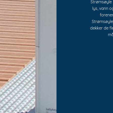
Strømsøyle 
lys, vann o
forene
Strømsøyle
dekker de fl
må