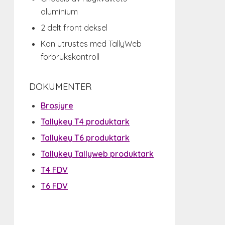
aluminium
2 delt front deksel
Kan utrustes med TallyWeb
forbrukskontroll
DOKUMENTER
Brosjyre
Tallykey T4 produktark
Tallykey T6 produktark
Tallykey Tallyweb produktark
T4 FDV
T6 FDV