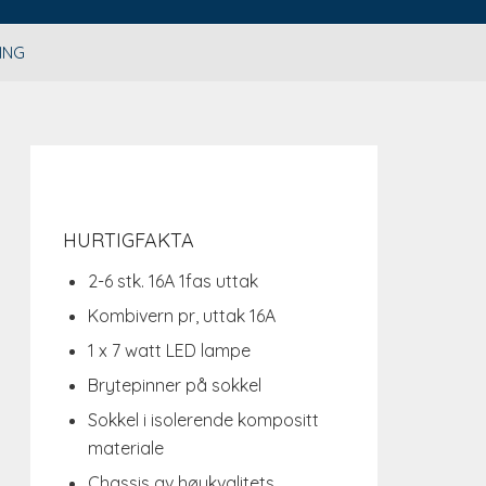
ING
HURTIGFAKTA
2-6 stk. 16A 1fas uttak
Kombivern pr, uttak 16A
1 x 7 watt LED lampe
Brytepinner på sokkel
Sokkel i isolerende kompositt
materiale
Chassis av høykvalitets