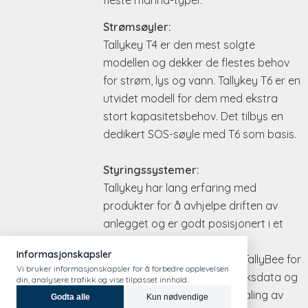
Strømsøyler:
Tallykey T4 er den mest solgte
modellen og dekker de flestes behov
for strøm, lys og vann. Tallykey T6 er en
utvidet modell for dem med ekstra
stort kapasitetsbehov. Det tilbys en
dedikert SOS-søyle med T6 som basis.
Styringssystemer:
Tallykey har lang erfaring med
produkter for å avhjelpe driften av
anlegget og er godt posisjonert i et
voksende marked. Tallykey
styringssystemer omfatter TallyBee for
trådløs innsamling av forbruksdata og
TallyWeb for selvbetjent betaling av