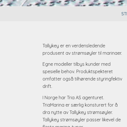
ST
Tallykey er en verdensledende
produsent av strømsøyler til marinaer.
Egne modeller tilbys kunder med
spesielle behov. Produktspekteret
omfatter også tilhørende styringfektiv
drift.
I Norge har Tria AS agenturet.
TriaMarina er særlig konsturert for å
dra nytte av Tallykey strømsøyler.
Tallykey strømsøyler passer likevel de
fleste marina-typer.